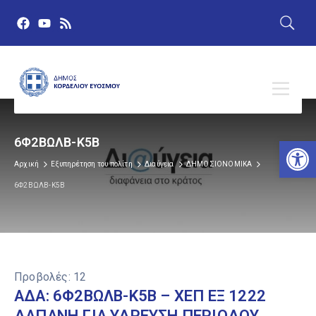
Αν
6Φ2ΒΩΛΒ-Κ5Β
Αρχική
Εξυπηρέτηση του πολίτη
Διαύγεια
ΔΗΜΟΣΙΟΝΟΜΙΚΑ
6Φ2ΒΩΛΒ-Κ5Β
Προβολές:
12
ΑΔΑ: 6Φ2ΒΩΛΒ-Κ5Β – ΧΕΠ ΕΞ 1222
ΔΑΠΑΝΗ ΓΙΑ ΥΔΡΕΥΣΗ ΠΕΡΙΟΔΟΥ