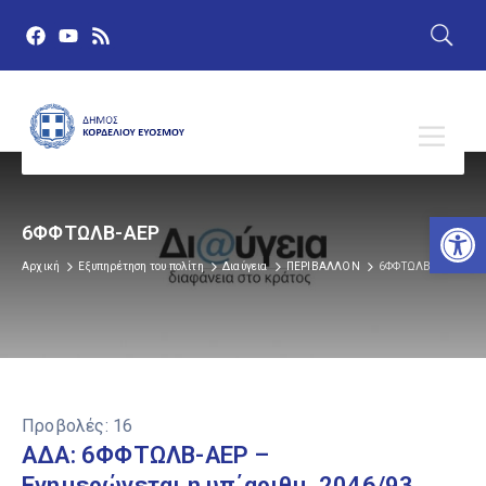
Αν
6ΦΦΤΩΛΒ-ΑΕΡ
Αρχική
Εξυπηρέτηση του πολίτη
Διαύγεια
ΠΕΡΙΒΑΛΛΟΝ
6ΦΦΤΩΛΒ-ΑΕΡ
Προβολές:
16
ΑΔΑ: 6ΦΦΤΩΛΒ-ΑΕΡ –
Ενημερώνεται η υπ΄αριθμ. 2046/93