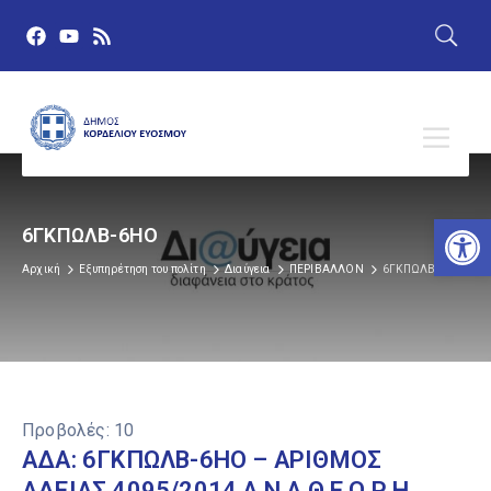
Αν
6ΓΚΠΩΛΒ-6ΗΟ
Αρχική
Εξυπηρέτηση του πολίτη
Διαύγεια
ΠΕΡΙΒΑΛΛΟΝ
6ΓΚΠΩΛΒ-6ΗΟ
Προβολές:
10
ΑΔΑ: 6ΓΚΠΩΛΒ-6ΗΟ – ΑΡΙΘΜΟΣ
ΑΔΕΙΑΣ 4095/2014 Α Ν Α Θ Ε Ω Ρ Η