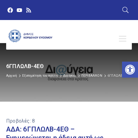
Αν
6ΓΠΛΩΛΒ-4ΕΘ
Αρχική
Εξυπηρέτηση του πολίτη
Διαύγεια
ΠΕΡΙΒΑΛΛΟΝ
6ΓΠΛΩΛΒ-4ΕΘ
Προβολές:
8
ΑΔΑ: 6ΓΠΛΩΛΒ-4ΕΘ –
Ενημερώνεται η άδεια αυτή ως