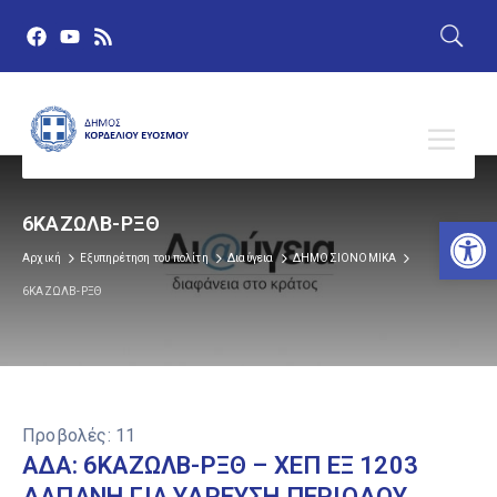
Αν
6ΚΑΖΩΛΒ-ΡΞΘ
Αρχική
Εξυπηρέτηση του πολίτη
Διαύγεια
ΔΗΜΟΣΙΟΝΟΜΙΚΑ
6ΚΑΖΩΛΒ-ΡΞΘ
Προβολές:
11
ΑΔΑ: 6ΚΑΖΩΛΒ-ΡΞΘ – ΧΕΠ ΕΞ 1203
ΔΑΠΑΝΗ ΓΙΑ ΥΔΡΕΥΣΗ ΠΕΡΙΟΔΟΥ