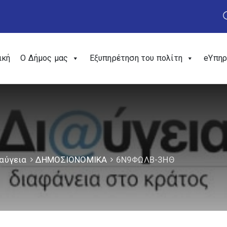
ική
Ο Δήμος μας
Εξυπηρέτηση του πολίτη
eΥπηρ
αύγεια
ΔΗΜΟΣΙΟΝΟΜΙΚΑ
6Ν9ΦΩΛΒ-3ΗΘ