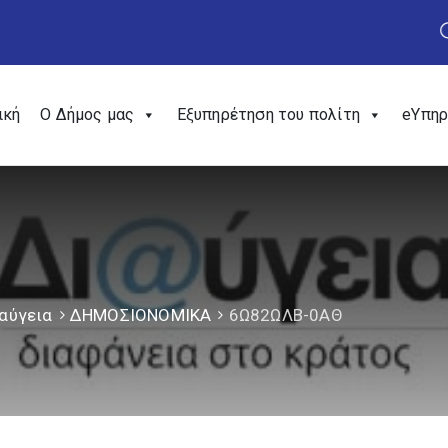
ική
Ο Δήμος μας
Εξυπηρέτηση του πολίτη
eΥπηρ
αύγεια
ΔΗΜΟΣΙΟΝΟΜΙΚΑ
6Ω82ΩΛΒ-0ΑΘ