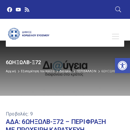
Αν
6ΩΗΞΩΛΒ-Ξ72
Αρχική
Εξυπηρέτηση του πολίτη
Διαύγεια
ΠΕΡΙΒΑΛΛΟΝ
6ΩΗΞΩΛΒ-Ξ72
Προβολές:
9
ΑΔΑ: 6ΩΗΞΩΛΒ-Ξ72 – ΠΕΡΙΦΡΑΞΗ
ΜΕ ΠΡΟΧΕΙΡΗ ΚΑΡΑΣΚΕΥΗ