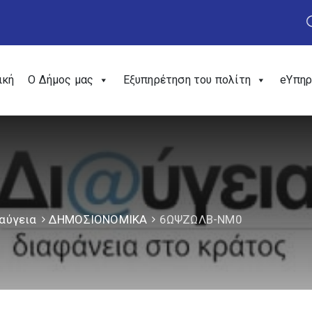
ική
Ο Δήμος μας
Εξυπηρέτηση του πολίτη
eΥπηρ
αύγεια
ΔΗΜΟΣΙΟΝΟΜΙΚΑ
6ΩΨΖΩΛΒ-ΝΜ0