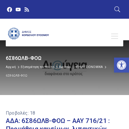
Αν
6Σ86ΩΛΒ-ΦΟΩ
Αρχική
Εξυπηρέτηση του πολίτη
Διαύγεια
ΔΗΜΟΣΙΟΝΟΜΙΚΑ
6Σ86ΩΛΒ-ΦΟΩ
Προβολές:
18
ΑΔΑ: 6Σ86ΩΛΒ-ΦΟΩ – ΑΑΥ 716/21 :
Προμήθεια καυσίμων, λιπαντικών