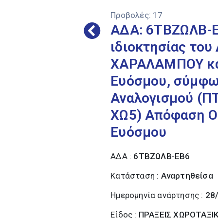
Προβολές:
17
ΑΔΑ: 6ΤΒΖΩΛΒ-Ε
ιδιοκτησίας του
ΧΑΡΑΛΑΜΠΟΥ και
Ευόσμου, σύμφω
Αναλογισμού (ΠΤ
ΧΩ5) Απόφαση Οι
Ευόσμου
ΑΔΑ :
6ΤΒΖΩΛΒ-ΕΒ6
Κατάσταση :
Αναρτηθείσα
Ημερομηνία ανάρτησης :
28
Είδος :
ΠΡΑΞΕΙΣ ΧΩΡΟΤΑΞΙ