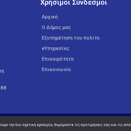
Χρήσιμοι Σύνδεσμοι
Αρχική
Ο Δήμος μας
Εξυπηρέτηση του πολίτη
eΥπηρεσίες
Επικαιρότητα
Επικοινωνία
κη
388
Copyright © 2026 Δήμος Κορδελιού Ευόσμου
με την πιο σχετική εμπειρία, θυμόμαστε τις προτιμήσεις σας και τις επα