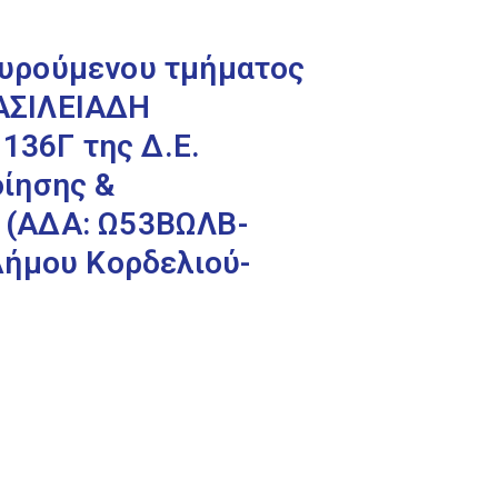
κυρούμενου τμήματος
ΒΑΣΙΛΕΙΑΔΗ
36Γ της Δ.Ε.
ίησης &
0 (ΑΔΑ: Ω53ΒΩΛΒ-
Δήμου Κορδελιού-