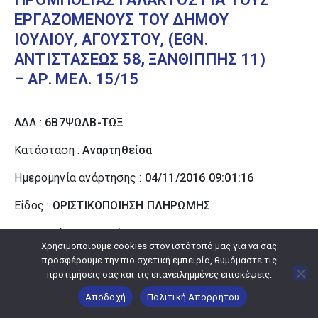
ΕΡΓΑΖΟΜΕΝΟΥΣ ΤΟΥ ΔΗΜΟΥ
ΙΟΥΛΙΟΥ, ΑΓΟΥΣΤΟΥ, (ΕΘΝ.
ΑΝΤΙΣΤΑΣΕΩΣ 58, ΞΑΝΘΙΠΠΗΣ 11)
– ΑΡ. ΜΕΛ. 15/15
ΑΔΑ :
6Β7ΨΩΛΒ-ΤΩΞ
Κατάσταση :
Αναρτηθείσα
Ημερομηνία ανάρτησης :
04/11/2016 09:01:16
Είδος :
ΟΡΙΣΤΙΚΟΠΟΙΗΣΗ ΠΛΗΡΩΜΗΣ
Θεματικές κατηγορίες :
ΔΗΜΟΣΙΟΝΟΜΙΚΑ
Χρησιμοποιούμε cookies στον ιστότοπό μας για να σας
Αριθμός Πρωτοκόλλου :
ΕΞ 1851/16
προσφέρουμε την πιο σχετική εμπειρία, θυμόμαστε τις
προτιμήσεις σας και τις επανειλημμένες επισκέψεις.
Ημερομηνία έκδοσης :
04/11/2016
Αποδοχή
Πολιτική Απορρήτου
Φορέας :
ΔΗΜΟΣ ΚΟΡΔΕΛΙΟΥ - ΕΥΟΣΜΟΥ