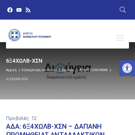
Αν
6Ξ4ΧΩΛΒ-ΧΣΝ
Αρχική
Εξυπηρέτηση του πολίτη
Διαύγεια
ΔΗΜΟΣΙΟΝΟΜΙΚΑ
6Ξ4ΧΩΛΒ-ΧΣΝ
Προβολές:
12
ΑΔΑ: 6Ξ4ΧΩΛΒ-ΧΣΝ – ΔΑΠΑΝΗ
ΠΡΟΜΗΘΕΙΑΣ ΑΝΤΑΛΛΑΚΤΙΚΩΝ