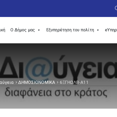
ική
Ο Δήμος μας
Εξυπηρέτηση του πολίτη
eΥπηρ
αύγεια
ΔΗΜΟΣΙΟΝΟΜΙΚΑ
6ΞΓΗΩΛΒ-Α11