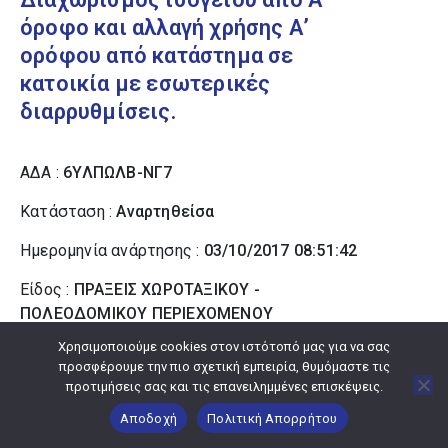
όροφο και αλλαγή χρήσης Α’
ορόφου από κατάστημα σε
κατοικία με εσωτερικές
διαρρυθμίσεις.
ΑΔΑ :
6ΥΛΠΩΛΒ-ΝΓ7
Κατάσταση :
Αναρτηθείσα
Ημερομηνία ανάρτησης :
03/10/2017 08:51:42
Είδος :
ΠΡΑΞΕΙΣ ΧΩΡΟΤΑΞΙΚΟΥ -
ΠΟΛΕΟΔΟΜΙΚΟΥ ΠΕΡΙΕΧΟΜΕΝΟΥ
Χρησιμοποιούμε cookies στον ιστότοπό μας για να σας
Θεματικές κατηγορίες :
ΠΕΡΙΒΑΛΛΟΝ
προσφέρουμε την πιο σχετική εμπειρία, θυμόμαστε τις
προτιμήσεις σας και τις επανειλημμένες επισκέψεις.
Αριθμός Πρωτοκόλλου :
6226/17
Αποδοχή
Πολιτική Απορρήτου
Ημερομηνία έκδοσης :
03/10/2017