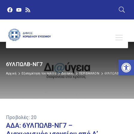
Αν
6ΥΛΠΩΛΒ-ΝΓ7
Αρχική
Εξυπηρέτηση του πολίτη
Διαύγεια
ΠΕΡΙΒΑΛΛΟΝ
6ΥΛΠΩΛΒ-ΝΓ7
Προβολές:
20
ΑΔΑ: 6ΥΛΠΩΛΒ-ΝΓ7 –
Διαχωρισμός ισογείου από Α’