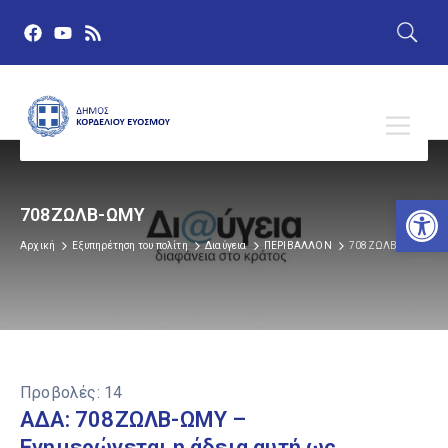
Αν
708ΖΩΛΒ-ΩΜΥ
Αρχική
Εξυπηρέτηση του πολίτη
Διαύγεια
ΠΕΡΙΒΑΛΛΟΝ
708ΖΩΛΒ-ΩΜΥ
Προβολές:
14
ΑΔΑ: 708ΖΩΛΒ-ΩΜΥ –
Ενημερώνεται η άδεια αυτή ως