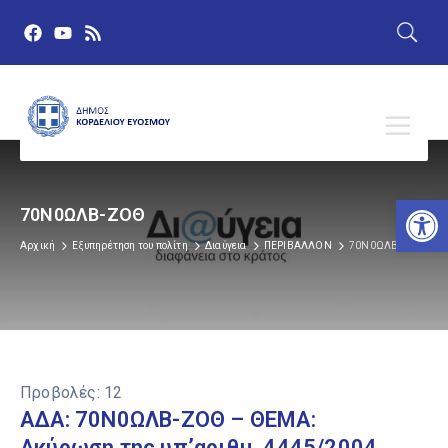
Αν
70Ν0ΩΛΒ-ΖΟΘ
Αρχική
Εξυπηρέτηση του πολίτη
Διαύγεια
ΠΕΡΙΒΑΛΛΟΝ
70Ν0ΩΛΒ-ΖΟΘ
Προβολές:
12
ΑΔΑ: 70Ν0ΩΛΒ-ΖΟΘ – ΘΕΜΑ:
Ακύρωση της υπ’αριθμ. 4445/2004