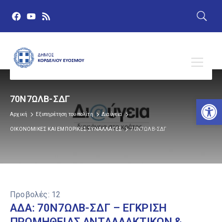
70Ν7ΩΛΒ-ΣΔΓ
Αν
Αρχική
Εξυπηρέτηση του πολίτη
Διαύγεια
ΟΙΚΟΝΟΜΙΚΕΣ ΚΑΙ ΕΜΠΟΡΙΚΕΣ ΣΥΝΑΛΛΑΓΕΣ
70Ν7ΩΛΒ-ΣΔΓ
Προβολές:
12
ΑΔΑ: 70Ν7ΩΛΒ-ΣΔΓ – ΕΓΚΡΙΣΗ
ΠΡΟΜΗΘΕΙΑΣ ΑΝΤΑΛΛΑΚΤΙΚΩΝ &