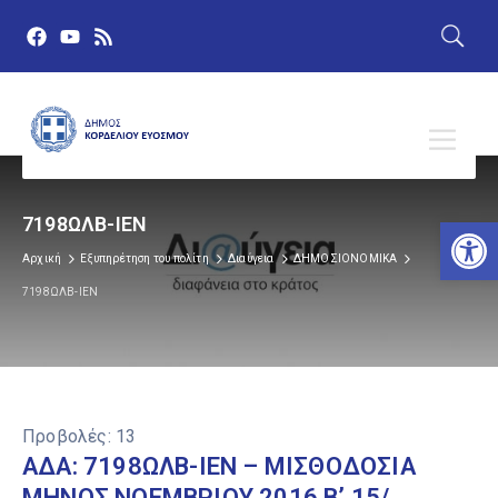
Αν
7198ΩΛΒ-ΙΕΝ
Αρχική
Εξυπηρέτηση του πολίτη
Διαύγεια
ΔΗΜΟΣΙΟΝΟΜΙΚΑ
7198ΩΛΒ-ΙΕΝ
Προβολές:
13
ΑΔΑ: 7198ΩΛΒ-ΙΕΝ – ΜΙΣΘΟΔΟΣΙΑ
ΜΗΝΟΣ ΝΟΕΜΒΡΙΟΥ 2016 Β’ 15/