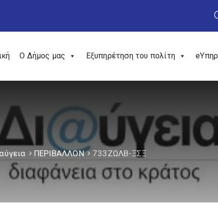
ική
Ο Δήμος μας
Εξυπηρέτηση του πολίτη
eΥπηρ
αύγεια
ΠΕΡΙΒΑΛΛΟΝ
733ΖΩΛΒ-ΞΣΞ