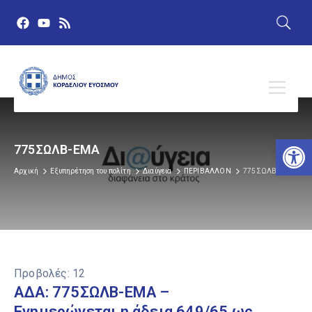
Αν
775ΣΩΛΒ-ΕΜΑ
Αρχική
Εξυπηρέτηση του πολίτη
Διαύγεια
ΠΕΡΙΒΑΛΛΟΝ
775ΣΩΛΒ-ΕΜΑ
Προβολές:
12
ΑΔΑ: 775ΣΩΛΒ-ΕΜΑ –
Ενημερώνεται η άδεια 649/65 ως