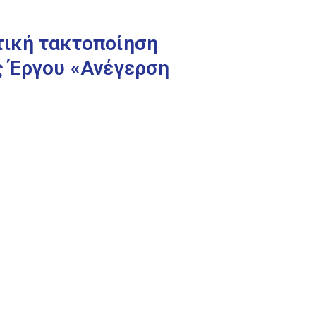
τική τακτοποίηση
ς Έργου «Ανέγερση