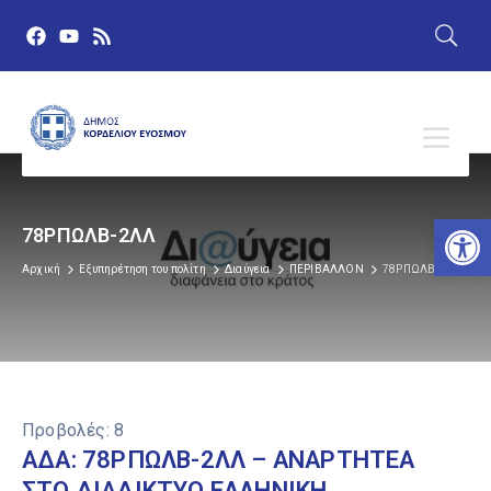
Αν
78ΡΠΩΛΒ-2ΛΛ
Αρχική
Εξυπηρέτηση του πολίτη
Διαύγεια
ΠΕΡΙΒΑΛΛΟΝ
78ΡΠΩΛΒ-2ΛΛ
Προβολές:
8
ΑΔΑ: 78ΡΠΩΛΒ-2ΛΛ – ΑΝΑΡΤΗΤΕΑ
ΣΤΟ ΔΙΑΔΙΚΤΥΟ ΕΛΛΗΝΙΚΗ