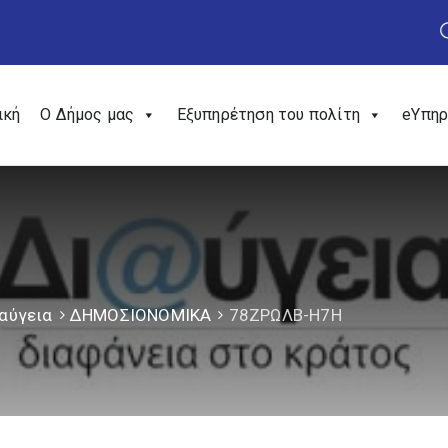
ική
Ο Δήμος μας
Εξυπηρέτηση του πολίτη
eΥπηρ
αύγεια
ΔΗΜΟΣΙΟΝΟΜΙΚΑ
78ΖΡΩΛΒ-Η7Η