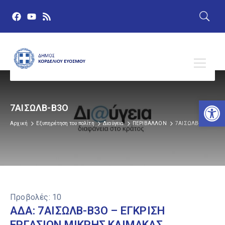
Αν
7ΑΙΣΩΛΒ-Β3Ο
Αρχική
Εξυπηρέτηση του πολίτη
Διαύγεια
ΠΕΡΙΒΑΛΛΟΝ
7ΑΙΣΩΛΒ-Β3Ο
Προβολές:
10
ΑΔΑ: 7ΑΙΣΩΛΒ-Β3Ο – ΕΓΚΡΙΣΗ
ΕΡΓΑΣΙΩΝ ΜΙΚΡΗΣ ΚΛΙΜΑΚΑΣ