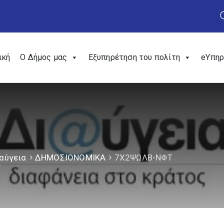
ική
Ο Δήμος μας
Εξυπηρέτηση του πολίτη
eΥπηρ
αύγεια
ΔΗΜΟΣΙΟΝΟΜΙΚΑ
7Χ2ΨΩΛΒ-ΝΦΤ