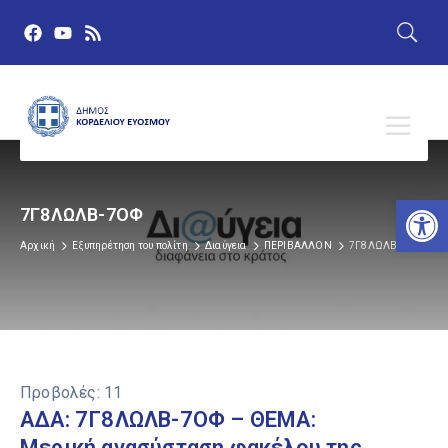
Αν
7Γ8ΛΩΛΒ-7ΟΦ
Αρχική
Εξυπηρέτηση του πολίτη
Διαύγεια
ΠΕΡΙΒΑΛΛΟΝ
7Γ8ΛΩΛΒ-7ΟΦ
Προβολές:
11
ΑΔΑ: 7Γ8ΛΩΛΒ-7ΟΦ – ΘΕΜΑ:
Μερική ανασύσταση φακέλου της