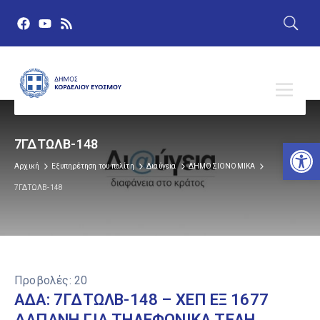
Αν
7ΓΔΤΩΛΒ-148
Αρχική
Εξυπηρέτηση του πολίτη
Διαύγεια
ΔΗΜΟΣΙΟΝΟΜΙΚΑ
7ΓΔΤΩΛΒ-148
Προβολές:
20
ΑΔΑ: 7ΓΔΤΩΛΒ-148 – ΧΕΠ ΕΞ 1677
ΔΑΠΑΝΗ ΓΙΑ ΤΗΛΕΦΩΝΙΚΑ ΤΕΛΗ