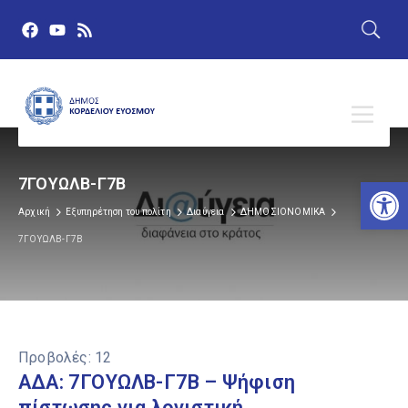
Αν
7ΓΟΥΩΛΒ-Γ7Β
Αρχική
Εξυπηρέτηση του πολίτη
Διαύγεια
ΔΗΜΟΣΙΟΝΟΜΙΚΑ
7ΓΟΥΩΛΒ-Γ7Β
Προβολές:
12
ΑΔΑ: 7ΓΟΥΩΛΒ-Γ7Β – Ψήφιση
πίστωσης για λογιστική