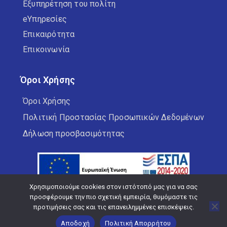
Εξυπηρέτηση του πολίτη
eΥπηρεσίες
Επικαιρότητα
Επικοινωνία
Όροι Χρήσης
Όροι Χρήσης
Πολιτική Προστασίας Προσωπικών Δεδομένων
Δήλωση προσβασιμότητας
Χρησιμοποιούμε cookies στον ιστότοπό μας για να σας
προσφέρουμε την πιο σχετική εμπειρία, θυμόμαστε τις
προτιμήσεις σας και τις επανειλημμένες επισκέψεις.
Copyright © 2026 Δήμος Κορδελιού Ευόσμου
Αποδοχή
Πολιτική Απορρήτου