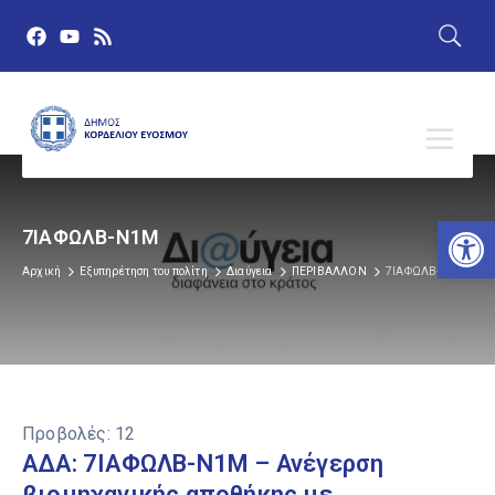
Αν
7ΙΑΦΩΛΒ-Ν1Μ
Αρχική
Εξυπηρέτηση του πολίτη
Διαύγεια
ΠΕΡΙΒΑΛΛΟΝ
7ΙΑΦΩΛΒ-Ν1Μ
Προβολές:
12
ΑΔΑ: 7ΙΑΦΩΛΒ-Ν1Μ – Ανέγερση
βιομηχανικής αποθήκης με