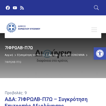
Αν
7ΙΦΡΩΛΒ-Π7Ω
Αρχική
Εξυπηρέτηση του πολίτη
Διαύγεια
ΔΗΜΟΣΙΟΝΟΜΙΚΑ
7ΙΦΡΩΛΒ-Π7Ω
Προβολές:
9
ΑΔΑ: 7ΙΦΡΩΛΒ-Π7Ω – Συγκρότηση
Επιτροπής Αξιολόγησης