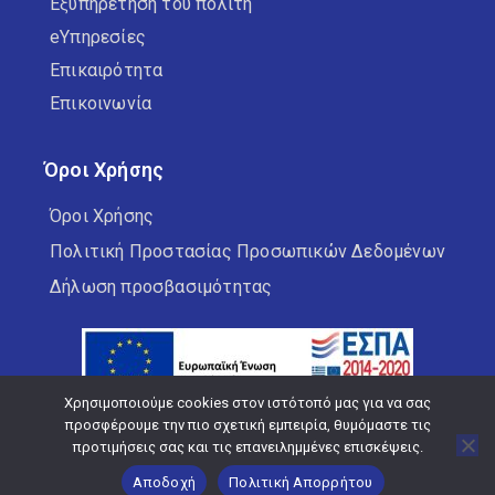
Εξυπηρέτηση του πολίτη
eΥπηρεσίες
Επικαιρότητα
Επικοινωνία
Όροι Χρήσης
Όροι Χρήσης
Πολιτική Προστασίας Προσωπικών Δεδομένων
Δήλωση προσβασιμότητας
Χρησιμοποιούμε cookies στον ιστότοπό μας για να σας
προσφέρουμε την πιο σχετική εμπειρία, θυμόμαστε τις
προτιμήσεις σας και τις επανειλημμένες επισκέψεις.
Copyright © 2026 Δήμος Κορδελιού Ευόσμου
Αποδοχή
Πολιτική Απορρήτου