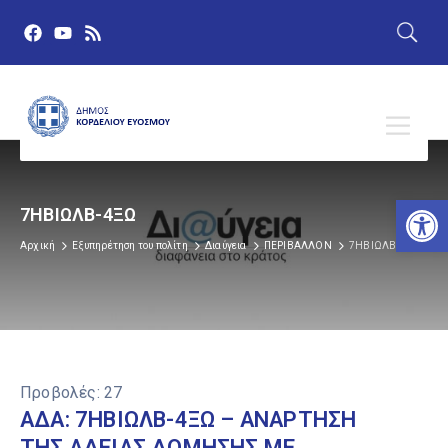
Αν
7ΗΒΙΩΛΒ-4ΞΩ
Αρχική
Εξυπηρέτηση του πολίτη
Διαύγεια
ΠΕΡΙΒΑΛΛΟΝ
7ΗΒΙΩΛΒ-4ΞΩ
Προβολές:
27
ΑΔΑ: 7ΗΒΙΩΛΒ-4ΞΩ – ΑΝΑΡΤΗΣΗ
ΤΗΣ ΑΔΕΙΑΣ ΔΟΜΗΣΗΣ ΜΕ