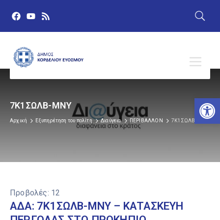
Αν
7Κ1ΣΩΛΒ-ΜΝΥ
Αρχική
Εξυπηρέτηση του πολίτη
Διαύγεια
ΠΕΡΙΒΑΛΛΟΝ
7Κ1ΣΩΛΒ-ΜΝΥ
Προβολές:
12
ΑΔΑ: 7Κ1ΣΩΛΒ-ΜΝΥ – ΚΑΤΑΣΚΕΥΗ
ΠΕΡΓΟΛΑΣ ΣΤΟ ΠΡΟΚΗΠΙΟ