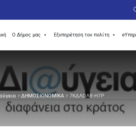
ική
Ο Δήμος μας
Εξυπηρέτηση του πολίτη
eΥπηρ
αύγεια
ΔΗΜΟΣΙΟΝΟΜΙΚΑ
7ΚΔΛΩΛΒ-Η7Ρ