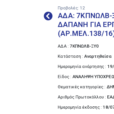
Προβολές:
12
ΑΔΑ: 7ΚΠΝΩΛΒ-
ΔΑΠΑΝΗ ΓΙΑ ΕΡ
(ΑΡ.ΜΕΛ.138/16
ΑΔΑ :
7ΚΠΝΩΛΒ-ΞΥ0
Κατάσταση :
Αναρτηθείσα
Ημερομηνία ανάρτησης :
19
Είδος :
ΑΝΑΛΗΨΗ ΥΠΟΧΡΕ
Θεματικές κατηγορίες :
ΔΗ
Αριθμός Πρωτοκόλλου :
ΕΑ
Ημερομηνία έκδοσης :
18/0