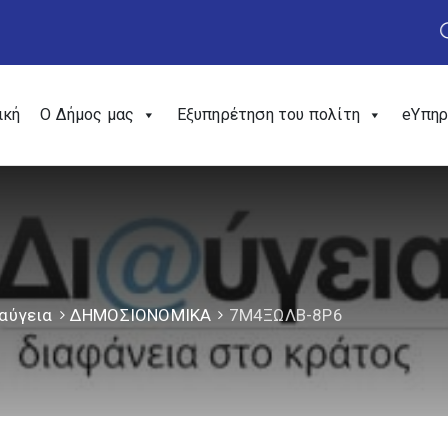
ική
Ο Δήμος μας
Εξυπηρέτηση του πολίτη
eΥπηρ
αύγεια
ΔΗΜΟΣΙΟΝΟΜΙΚΑ
7Μ4ΞΩΛΒ-8Ρ6