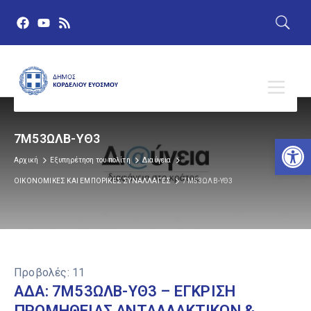
7Μ53ΩΛΒ-ΥΘ3
Αν
Αρχική
Εξυπηρέτηση του πολίτη
Διαύγεια
ΟΙΚΟΝΟΜΙΚΕΣ ΚΑΙ ΕΜΠΟΡΙΚΕΣ ΣΥΝΑΛΛΑΓΕΣ
7Μ53ΩΛΒ-ΥΘ3
Προβολές:
11
ΑΔΑ: 7Μ53ΩΛΒ-ΥΘ3 – ΕΓΚΡΙΣΗ
ΠΡΟΜΗΘΕΙΑΣ ΑΝΤΑΛΛΑΚΤΙΚΩΝ &