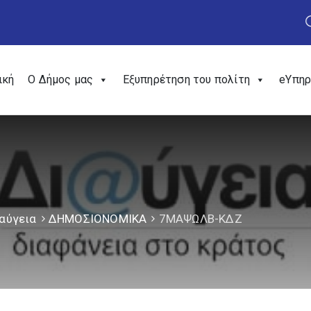
ική
Ο Δήμος μας
Εξυπηρέτηση του πολίτη
eΥπηρ
αύγεια
ΔΗΜΟΣΙΟΝΟΜΙΚΑ
7ΜΑΨΩΛΒ-ΚΔΖ