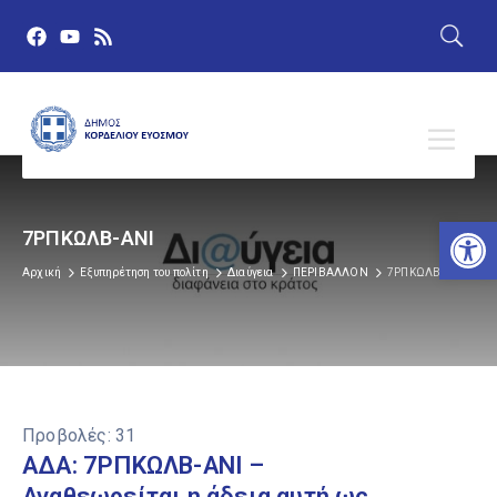
Αν
7ΡΠΚΩΛΒ-ΑΝΙ
Αρχική
Εξυπηρέτηση του πολίτη
Διαύγεια
ΠΕΡΙΒΑΛΛΟΝ
7ΡΠΚΩΛΒ-ΑΝΙ
Προβολές:
31
ΑΔΑ: 7ΡΠΚΩΛΒ-ΑΝΙ –
Αναθεωρείται η άδεια αυτή ως