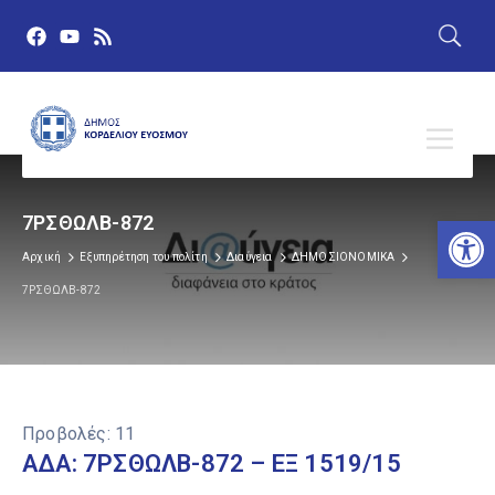
Αν
7ΡΣΘΩΛΒ-872
Αρχική
Εξυπηρέτηση του πολίτη
Διαύγεια
ΔΗΜΟΣΙΟΝΟΜΙΚΑ
7ΡΣΘΩΛΒ-872
Προβολές:
11
ΑΔΑ: 7ΡΣΘΩΛΒ-872 – ΕΞ 1519/15