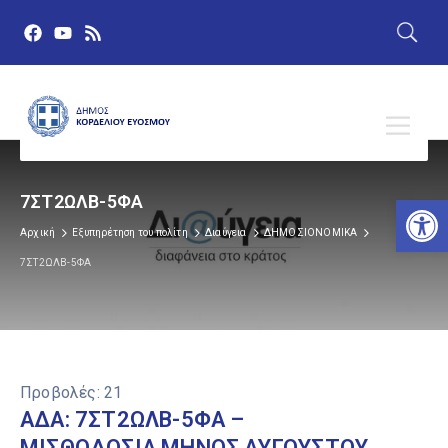
Αν
7ΣΤ2ΩΛΒ-5ΦΑ
Αρχική
Εξυπηρέτηση του πολίτη
Διαύγεια
ΔΗΜΟΣΙΟΝΟΜΙΚΑ
7ΣΤ2ΩΛΒ-5ΦΑ
Προβολές:
21
ΑΔΑ: 7ΣΤ2ΩΛΒ-5ΦΑ –
ΜΙΣΘΟΔΟΣΙΑ ΜΗΝΟΣ ΑΥΓΟΥΣΤΟΥ