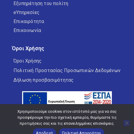
Εξυπηρέτηση του πολίτη
eΥπηρεσίες
Επικαιρότητα
Επικοινωνία
Όροι Χρήσης
Όροι Χρήσης
Πολιτική Προστασίας Προσωπικών Δεδομένων
Δήλωση προσβασιμότητας
Χρησιμοποιούμε cookies στον ιστότοπό μας για να σας
προσφέρουμε την πιο σχετική εμπειρία, θυμόμαστε τις
προτιμήσεις σας και τις επανειλημμένες επισκέψεις.
Copyright © 2026 Δήμος Κορδελιού Ευόσμου
Αποδοχή
Πολιτική Απορρήτου