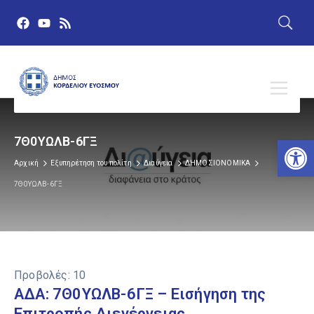
Αν
7Θ0ΥΩΛΒ-6ΓΞ
Αρχική
Εξυπηρέτηση του πολίτη
Διαύγεια
ΔΗΜΟΣΙΟΝΟΜΙΚΑ
7Θ0ΥΩΛΒ-6ΓΞ
Προβολές:
10
ΑΔΑ: 7Θ0ΥΩΛΒ-6ΓΞ – Εισήγηση της
Επιτροπής Διενέργειας