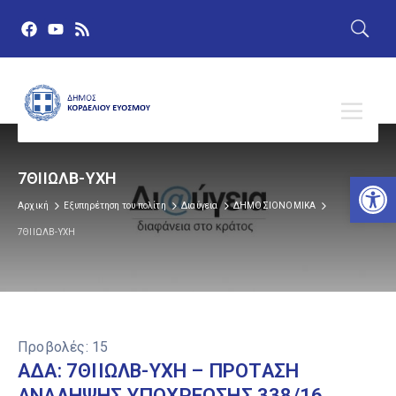
Αν
7ΘΙΙΩΛΒ-ΥΧΗ
Αρχική
Εξυπηρέτηση του πολίτη
Διαύγεια
ΔΗΜΟΣΙΟΝΟΜΙΚΑ
7ΘΙΙΩΛΒ-ΥΧΗ
Προβολές:
15
ΑΔΑ: 7ΘΙΙΩΛΒ-ΥΧΗ – ΠΡΟΤΑΣΗ
ΑΝΑΛΗΨΗΣ ΥΠΟΧΡΕΩΣΗΣ 338/16