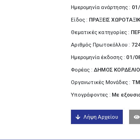
Ημερομηνία ανάρτησης :
01
Είδος :
ΠΡΑΞΕΙΣ ΧΩΡΟΤΑΞΙ
Θεματικές κατηγορίες :
ΠΕ
Αριθμός Πρωτοκόλλου :
72
Ημερομηνία έκδοσης :
01/0
Φορέας :
ΔΗΜΟΣ ΚΟΡΔΕΛΙΟ
Οργανωτικές Μονάδες :
ΤΜ
Υπογράφοντες :
Με εξουσι
Λήψη Αρχείου