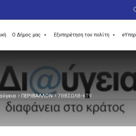
ική
Ο Δήμος μας
Εξυπηρέτηση του πολίτη
eΥπηρ
αύγεια
ΠΕΡΙΒΑΛΛΟΝ
7ΘΒΣΩΛΒ-6Τ9