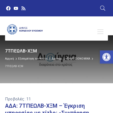
Αν
7ΤΠΕΩΛΒ-ΧΞΜ
Αρχική
Εξυπηρέτηση του πολίτη
Διαύγεια
ΔΗΜΟΣΙΟΝΟΜΙΚΑ
7ΤΠΕΩΛΒ-ΧΞΜ
Προβολές:
11
ΑΔΑ: 7ΤΠΕΩΛΒ-ΧΞΜ – Έγκριση
υπηρεσίας με τίτλο: «Συντήρηση