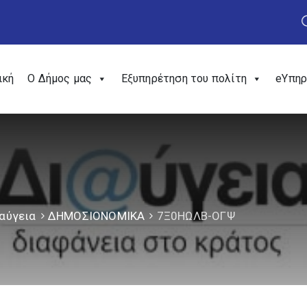
ική
Ο Δήμος μας
Εξυπηρέτηση του πολίτη
eΥπηρ
αύγεια
ΔΗΜΟΣΙΟΝΟΜΙΚΑ
7Ξ0ΗΩΛΒ-ΟΓΨ