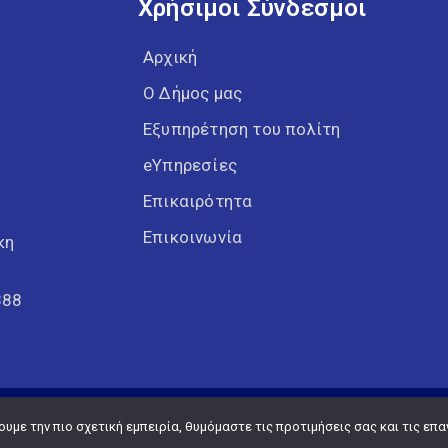
Χρήσιμοι Σύνδεσμοι
Αρχική
Ο Δήμος μας
Εξυπηρέτηση του πολίτη
eΥπηρεσίες
Επικαιρότητα
Επικοινωνία
κη
388
Copyright © 2026 Δήμος Κορδελιού Ευόσμου
με την πιο σχετική εμπειρία, θυμόμαστε τις προτιμήσεις σας και τις επα