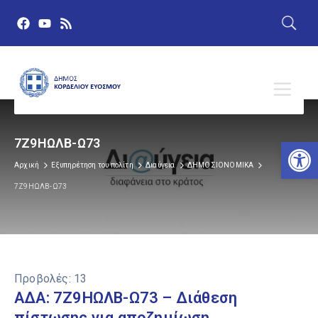
Αν
7Ζ9ΗΩΛΒ-Ω73
Αρχική
Εξυπηρέτηση του πολίτη
Διαύγεια
ΔΗΜΟΣΙΟΝΟΜΙΚΑ
7Ζ9ΗΩΛΒ-Ω73
Προβολές:
13
ΑΔΑ: 7Ζ9ΗΩΛΒ-Ω73 – Διάθεση
πίστωσης για αποζημίωση