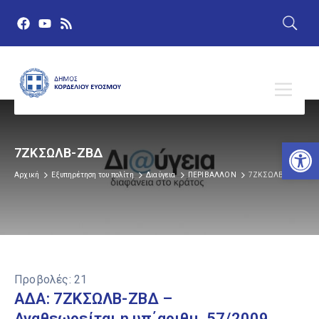
Αν
7ΖΚΣΩΛΒ-ΖΒΔ
Αρχική
Εξυπηρέτηση του πολίτη
Διαύγεια
ΠΕΡΙΒΑΛΛΟΝ
7ΖΚΣΩΛΒ-ΖΒΔ
Προβολές:
21
ΑΔΑ: 7ΖΚΣΩΛΒ-ΖΒΔ –
Αναθεωρείται η υπ΄αριθμ. 57/2009