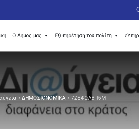
ική
Ο Δήμος μας
Εξυπηρέτηση του πολίτη
eΥπηρ
αύγεια
ΔΗΜΟΣΙΟΝΟΜΙΚΑ
7ΖΞΦΩΛΒ-Ι5Μ